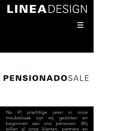
Na 41 prachtige jaren in onze
meubelzaak zijn wij gesloten en
begonnen aan ons pensioen. Wij
willen al onze klanten, partners en